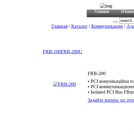
+380 (44)
Главная
О Комп
Главная
/
Каталог
/
Коммуникации
/
Ада
FRB-100
FRB-200U
FRB-200
• PCI комунікаційна пл
• PCI коммуникационн
• Isolated PCI Bus FRn
Задайте вопрос по это