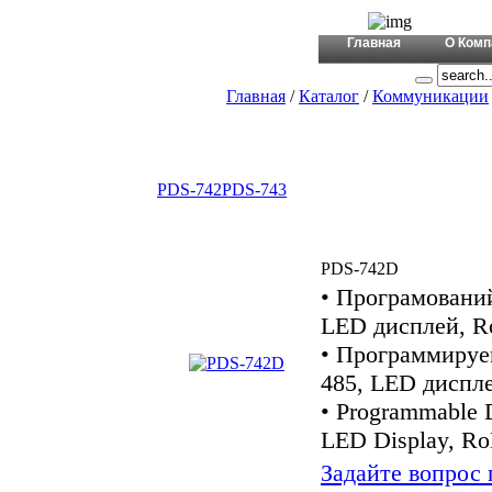
+380 (44)
Главная
О Комп
Главная
/
Каталог
/
Коммуникации
PDS-742
PDS-743
PDS-742D
• Програмований
LED дисплей, 
• Программируе
485, LED диспл
• Programmable 
LED Display, R
Задайте вопрос 