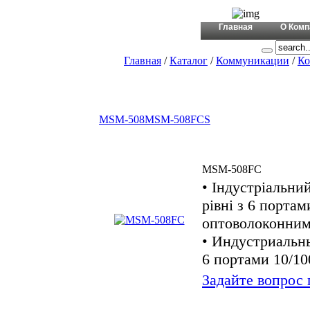
+380 (44)
Главная
О Комп
Главная
/
Каталог
/
Коммуникации
/
Ко
MSM-508
MSM-508FCS
MSM-508FC
• Індустріальни
рівні з 6 портам
оптоволоконним
• Индустриальн
6 портами 10/100
Задайте вопрос 