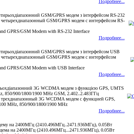
Подробнее...
отирьохдіапазонний GSM/GPRS модем з інтерфейсом RS-232
четырехдиапазонный GSM/GPRS модем с интерфейсом RS-
-band GPRS/GSM Modem with RS-232 Interface
Подробнее...
отирьохдіапазонний GSM/GPRS модем з інтерфейсом USB
четырехдиапазонный GSM/GPRS модем с интерфейсом
-band GPRS/GSM Modem with USB Interface
Подробнее...
рьохдіапазонний 3G WCDMA модем з функцією GPS, UMTS
z, 850/900/1800/1900 MHz GSM, 2.402..2.483ГГц
трехдиапазонный 3G WCDMA модем с функцией GPS,
00 MHz, 850/900/1800/1900 MHz
Подробнее...
дему на 2400МГц (2410.496МГц..2471.936МГц), 0.05Вт
дема на 2400МГц (2410.496МГц...2471.936МГц), 0.05Вт