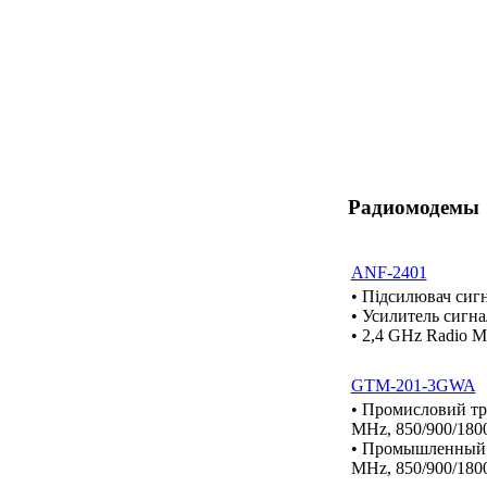
Радиомодемы
ANF-2401
• Підсилювач сиг
• Усилитель сигн
• 2,4 GHz Radio M
GTM-201-3GWA
• Промисловий т
MHz, 850/900/180
• Промышленный 
MHz, 850/900/180