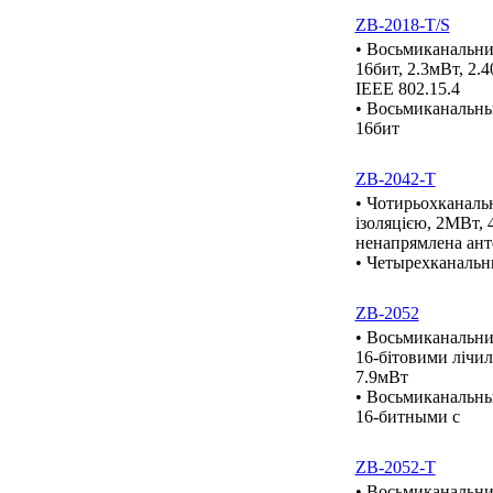
ZB-2018-T/S
• Восьмиканальни
16бит, 2.3мВт, 2.
IEEE 802.15.4
• Восьмиканальны
16бит
ZB-2042-T
• Чотирьохканаль
ізоляцією, 2МВт, 
ненапрямлена анте
• Четырехканальн
ZB-2052
• Восьмиканальний
16-бітовими лічил
7.9мВт
• Восьмиканальны
16-битными с
ZB-2052-T
• Восьмиканальний