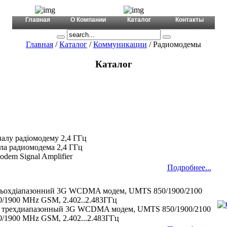
+380 (44) 456 6566
mail@a-tex.ua
Главная
О Компании
Каталог
Контакты
Главная
/
Каталог
/
Коммуникации
/ Радиомодемы
Каталог
налу радіомодему 2,4 ГГц
ала радиомодема 2,4 ГГц
odem Signal Amplifier
Подробнее...
рьохдіапазонний 3G WCDMA модем, UMTS 850/1900/2100
0/1900 MHz GSM, 2.402..2.483ГГц
трехдиапазонный 3G WCDMA модем, UMTS 850/1900/2100
0/1900 MHz GSM, 2.402...2.483ГГц