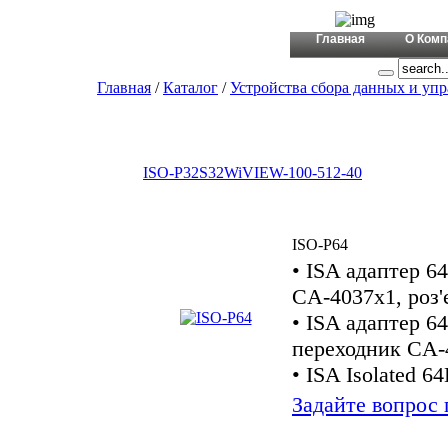
+380 (44)
Главная
О Комп
Главная
/
Каталог
/
Устройства сбора данных и уп
ISO-P32S32W
iVIEW-100-512-40
ISO-P64
• ISA адаптер 6
CA-4037x1, роз
• ISA адаптер 6
переходник CA-
• ISA Isolated 6
Задайте вопрос 