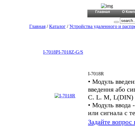
+380 (44)
Главная
О Комп
Главная
/
Каталог
/
Устройства удаленного и распр
I-7018P
I-7018Z-G/S
I-7018R
• Модуль введен
введення або сиг
C. L. M, L(DIN)
• Модуль ввода -
или сигнала с т
Задайте вопрос 