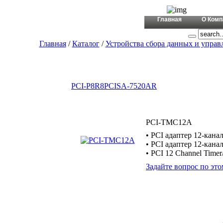
+380 (44)
Главная
О Комп
Главная
/
Каталог
/
Устройства сбора данных и управ
PCI-P8R8
PCISA-7520AR
PCI-TMC12A
• PCI адаптер 12-кана
• PCI адаптер 12-кана
• PCI 12 Channel Timer
Задайте вопрос по это