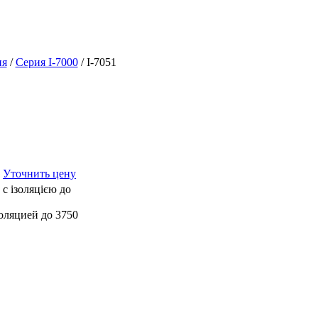
ия
/
Серия I-7000
/ I-7051
:
Уточнить цену
 c ізоляцією до
золяцией до 3750