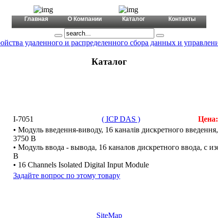
+380 (44) 456 6566
mail@a-tex.ua
Главная
О Компании
Каталог
Контакты
ойства удаленного и распределенного сбора данных и управлен
Каталог
I-7051
( ICP DAS )
Цена
• Модуль введення-виводу, 16 каналів дискретного введення,
3750 В
• Модуль ввода - вывода, 16 каналов дискретного ввода, c и
В
• 16 Channels Isolated Digital Input Module
Задайте вопрос по этому товару
SiteMap