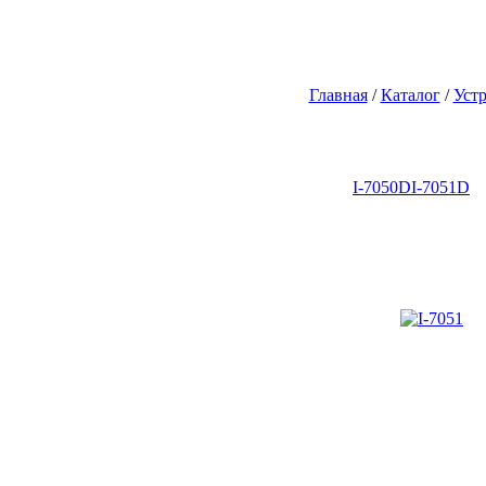
Главная
/
Каталог
/
Устр
I-7050D
I-7051D