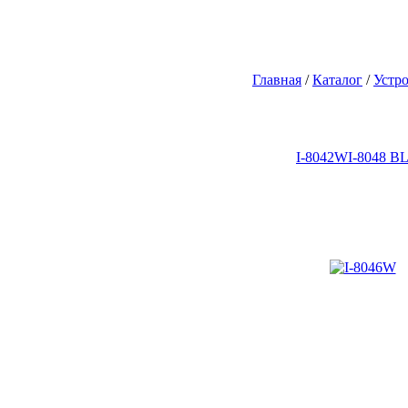
Главная
/
Каталог
/
Устро
I-8042W
I-8048 B