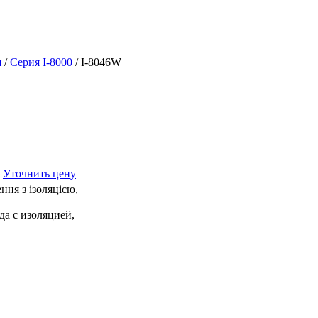
я
/
Серия I-8000
/ I-8046W
:
Уточнить цену
ня з ізоляцією,
а с изоляцией,