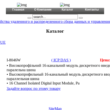
+380 (44) 456 6566
mail@a-tex.ua
Главная
О Компании
Каталог
Контакты
йства удаленного и распределенного сбора данных и управлени
Каталог
LUE
I-8046W
( ICP DAS )
Цена
• Високопрофільний 16-канальний модуль дискретного введен
паралельна шина
• Высокопрофильный 16-канальный модуль дискретного ввод
параллельная шина
• 16 Channel Isolated Digital Input Module, Pa
Задайте вопрос по этому товару
SiteMap