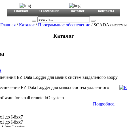
+380 (44) 456 6566
mail@a-tex.ua
Главная
О Компании
Каталог
Контакты
Главная
/
Каталог
/
Программное обеспечение
/ SCADA системы
Каталог
мы
R
печення EZ Data Logger для малих систем віддаленого збору
еспечение EZ Data Logger для малых систем удаленного
ftware for small remote I/O system
Подробнее...
x1 до I-8xx7
x1 до I-8xx7