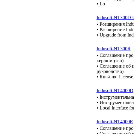
• Lo
Indusoft-NT300D 
• Розширення Ind
• Расширение Ind
• Upgrade from In
Indusoft-NT300R
• Cоглашение про 
керівництво)
• Cоглашение об и
руководство)
• Run-time License
Indusoft-NT4000D
• Інструментальна
• Инструментальна
• Local Interface 
Indusoft-NT4000R
• Cоглашение про
• Cоглашение об 