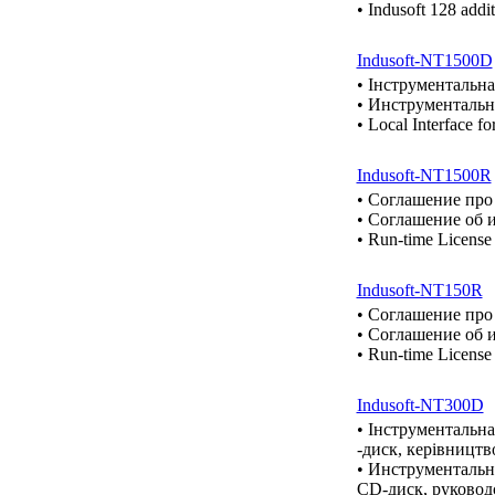
• Indusoft 128 addi
Indusoft-NT1500D
• Інструментальна
• Инструментальна
• Local Interface 
Indusoft-NT1500R
• Cоглашение про
• Cоглашение об 
• Run-time License
Indusoft-NT150R
• Cоглашение про
• Cоглашение об 
• Run-time License
Indusoft-NT300D
• Інструментальна
-диск, керівництв
• Инструментальна
CD-диск, руковод