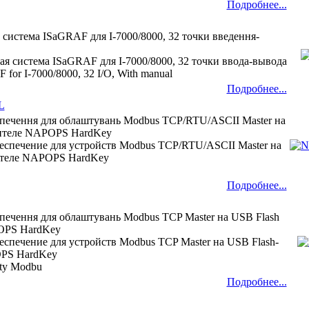
Подробнее...
 система ISaGRAF для I-7000/8000, 32 точки введення-
ая система ISaGRAF для I-7000/8000, 32 точки ввода-вывода
or I-7000/8000, 32 I/O, With manual
Подробнее...
L
зпечення для облаштувань Modbus TCP/RTU/ASCII Master на
пителе NAPOPS HardKey
еспечение для устройств Modbus TCP/RTU/ASCII Master на
ителе NAPOPS HardKey
Подробнее...
зпечення для облаштувань Modbus TCP Master на USB Flash
OPS HardKey
еспечение для устройств Modbus TCP Master на USB Flash-
PS HardKey
rty Modbu
Подробнее...