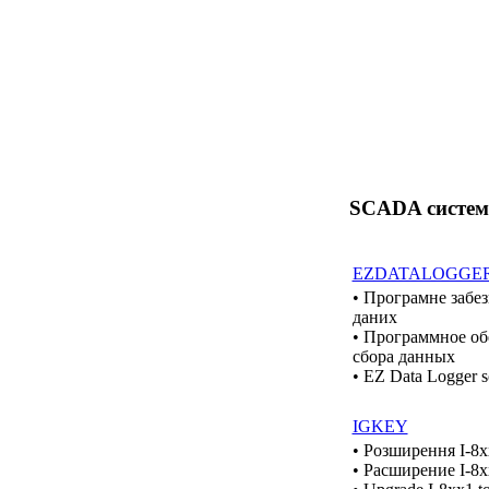
SCADA систе
EZDATALOGGE
• Програмне забез
даних
• Программное об
сбора данных
• EZ Data Logger so
IGKEY
• Розширення I-8x
• Расширение I-8x