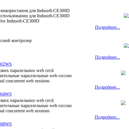
 використання для Indusoft-CE300D
использовании для Indusoft-CE300D
 for Indusoft-CE300D
Подробнее...
ейсний контролер
Подробнее...
002WS
кових паралельних web сесії
лнительные параллельные web сессии
onal concurrent web sessions
Подробнее...
004WS
кових паралельних web сесії
лнительные параллельные web сессии
onal concurrent web sessions
Подробнее...
008WS