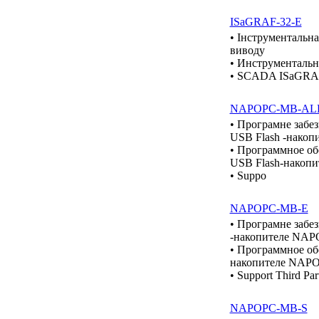
ISaGRAF-32-E
• Інструментальна
виводу
• Инструментальн
• SCADA ISaGRAF f
NAPOPC-MB-AL
• Програмне забе
USB Flash -нако
• Программное об
USB Flash-накоп
• Suppo
NAPOPC-MB-E
• Програмне забе
-накопителе NAP
• Программное об
накопителе NAPO
• Support Third Pa
NAPOPC-MB-S