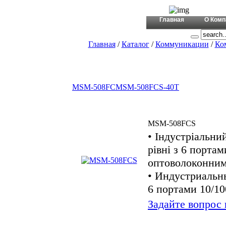
+380 (44)
Главная
О Комп
Главная
/
Каталог
/
Коммуникации
/
Ко
MSM-508FC
MSM-508FCS-40T
MSM-508FCS
• Індустріальни
рівні з 6 портам
оптоволоконним
• Индустриальн
6 портами 10/10
Задайте вопрос 